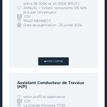
im
entre 38 000€ et 45 000€ BRUT /
ANNUEL + tickets restaurants 12€ 60%
pris par l'employeur
CDI
et
91540 MENNECY
Date de publication : 23 juillet 2026
CDI
VOIR L'OFFRE
Votre partenaire pour l'emploi
Assistant Conducteur de Travaux
(H/F)
selon profil et expérience
CDI
La Grande-Paroisse 77130