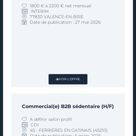
1800 € à 2200 € net mensuel
INTERIM
77830 VALENCE-EN-BRIE
Date de publication : 27 mai 2026
VOIR L'OFFRE
Commercial(e) B2B sédentaire (H/F)
A définir selon profil
CDI
45 - FERRIERES EN GATINAIS (45210)
Date de publication : 5 mars 2026