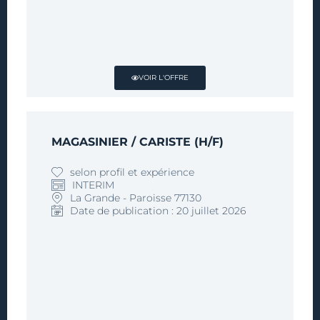
VOIR L'OFFRE
MAGASINIER / CARISTE (H/F)
selon profil et expérience
INTERIM
La Grande - Paroisse 77130
Date de publication : 20 juillet 2026