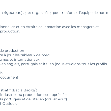
 rigoureux(se) et organisé(e) pour renforcer l'équipe de notre
onnelles et en étroite collaboration avec les managers et
 production.
s de production
e à jour les tableaux de bord
ternes et internationaux
n anglais, portugais et italien (nous étudions tous les profils,
is
de document
tratif (Bac à Bac+2/3)
ndustriel ou production est appréciée
u portugais et de l’italien (oral et écrit)
d, Outlook)