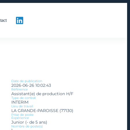
tact
Date de publication
2026-06-26 10:02:43
Référence
Assistant(e) de production H/F
Type de contrat
INTERIM
Lieu de travail
LA GRANDE-PAROISSE (77130)
Prise de poste
Expérience
Junior (- de 5 ans)
Nombre de poste(s)